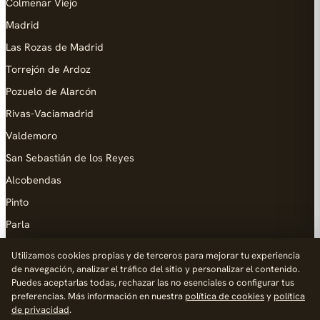
Colmenar Viejo
Madrid
Las Rozas de Madrid
Torrejón de Ardoz
Pozuelo de Alarcón
Rivas-Vaciamadrid
Valdemoro
San Sebastián de los Reyes
Alcobendas
Pinto
Parla
Coslada
Utilizamos cookies propias y de terceros para mejorar tu experiencia
de navegación, analizar el tráfico del sitio y personalizar el contenido.
AYUDA
Puedes aceptarlas todas, rechazar las no esenciales o configurar tus
preferencias. Más información en nuestra
política de cookies
y
política
Añadir empresa
de privacidad
.