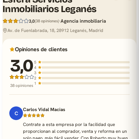
Inmobiliarios Leganés
·
Agencia inmobiliaria
3,0
(38 opiniones)
Av. de Fuenlabrada, 18, 28912 Leganés, Madrid
Opiniones de clientes
3,0
5
4
3
2
1
38 opiniones
Carlos Vidal Macias
C
Contrate a esta empresa por la facilidad que
proporcionan al comprador, venta y reforma en un
solo pago, más fácil vender. Con Roberto muy buen