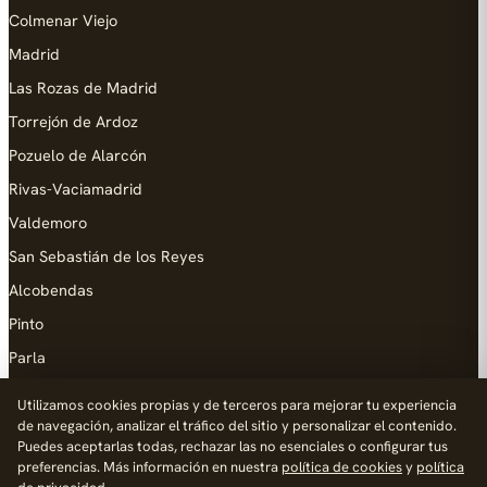
Colmenar Viejo
Madrid
Las Rozas de Madrid
Torrejón de Ardoz
Pozuelo de Alarcón
Rivas-Vaciamadrid
Valdemoro
San Sebastián de los Reyes
Alcobendas
Pinto
Parla
Coslada
Utilizamos cookies propias y de terceros para mejorar tu experiencia
de navegación, analizar el tráfico del sitio y personalizar el contenido.
AYUDA
Puedes aceptarlas todas, rechazar las no esenciales o configurar tus
preferencias. Más información en nuestra
política de cookies
y
política
Añadir empresa