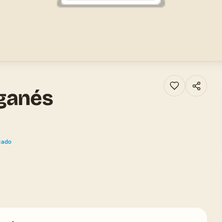
eganés
icado