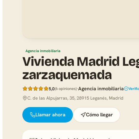
Agencia inmobiliaria
Vivienda Madrid L
zarzaquemada
·
Agencia inmobiliaria
5,0
(6 opiniones)
Verif
C. de las Alpujarras, 35, 28915 Leganés, Madrid
Llamar ahora
Cómo llegar