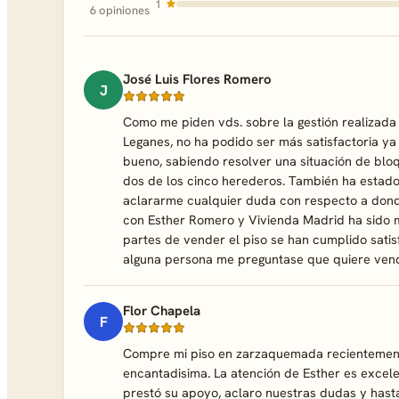
1
6 opiniones
José Luis Flores Romero
J
Como me piden vds. sobre la gestión realizad
Leganes, no ha podido ser más satisfactoria y
bueno, sabiendo resolver una situación de blo
dos de los cinco herederos. También ha estado
aclararme cualquier duda con respecto a donde
con Esther Romero y Vivienda Madrid ha sido m
partes de vender el piso se han cumplido sati
alguna persona me preguntase que quiere vende
Flor Chapela
F
Compre mi piso en zarzaquemada recientemente
encantadisima. La atención de Esther es excel
prestó su apoyo, aclaro nuestras dudas y hast