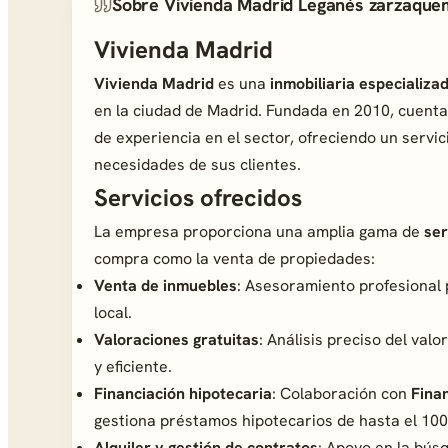
Sobre Vivienda Madrid Leganés zarzaqu
Vivienda Madrid
Vivienda Madrid
es una
inmobiliaria especializa
en la ciudad de Madrid. Fundada en 2010, cuent
de experiencia en el sector, ofreciendo un servic
necesidades de sus clientes.
Servicios ofrecidos
La empresa proporciona una amplia gama de
ser
compra como la venta de propiedades:
Venta de inmuebles
: Asesoramiento profesional 
local.
Valoraciones gratuitas
: Análisis preciso del va
y eficiente.
Financiación hipotecaria
: Colaboración con
Fina
gestiona préstamos hipotecarios de hasta el 100
Alquiler y gestión de contratos
: Apoyo en la búsq