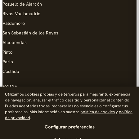
Pozuelo de Alarcón
Rivas-Vaciamadrid
Valdemoro
San Sebastián de los Reyes
Alcobendas
Pinto
Parla
Coslada
AYUDA
Utilizamos cookies propias y de terceros para mejorar tu experiencia
Añadir empresa
de navegación, analizar el tráfico del sitio y personalizar el contenido.
Puedes aceptarlas todas, rechazar las no esenciales o configurar tus
Contacto
preferencias. Más información en nuestra
política de cookies
y
política
Política de Privacidad
de privacidad
.
Configurar preferencias
Aviso Legal
Política de Cookies