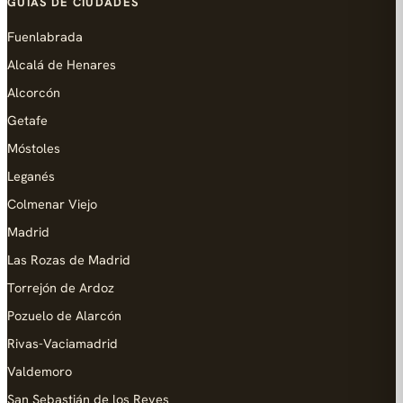
GUÍAS DE CIUDADES
Fuenlabrada
Alcalá de Henares
Alcorcón
Getafe
Móstoles
Leganés
Colmenar Viejo
Madrid
Las Rozas de Madrid
Torrejón de Ardoz
Pozuelo de Alarcón
Rivas-Vaciamadrid
Valdemoro
San Sebastián de los Reyes