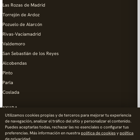
Las Rozas de Madrid
Torrejón de Ardoz
Pozuelo de Alarcón
Rivas-Vaciamadrid
Valdemoro
San Sebastián de los Reyes
Alcobendas
Pinto
Parla
Coslada
AYUDA
Utilizamos cookies propias y de terceros para mejorar tu experiencia
Añadir empresa
de navegación, analizar el tráfico del sitio y personalizar el contenido.
Puedes aceptarlas todas, rechazar las no esenciales o configurar tus
Contacto
preferencias. Más información en nuestra
política de cookies
y
política
Política de Privacidad
de privacidad
.