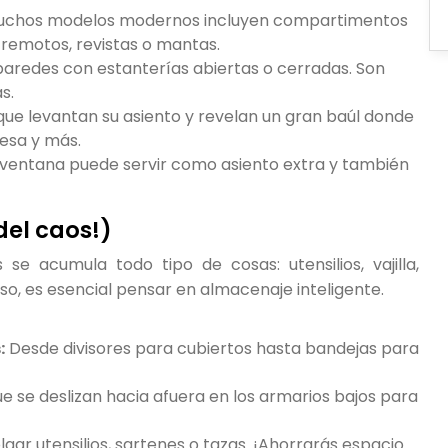
chos modelos modernos incluyen compartimentos
remotos, revistas o mantas.
aredes con estanterías abiertas o cerradas. Son
s.
que levantan su asiento y revelan un gran baúl donde
mesa y más.
 ventana puede servir como asiento extra y también
 del caos!)
e acumula todo tipo de cosas: utensilios, vajilla,
o, es esencial pensar en almacenaje inteligente.
:
Desde divisores para cubiertos hasta bandejas para
e se deslizan hacia afuera en los armarios bajos para
lgar utensilios, sartenes o tazas. ¡Ahorrarás espacio