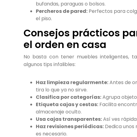
bufandas, paraguas o bolsos.
Percheros de pared:
Perfectos para colg
el piso.
Consejos prácticos pa
el orden en casa
No basta con tener muebles inteligentes, t
algunos tips infalibles:
Haz limpieza regularmente:
Antes de or
tira lo que ya no sirve.
Clasifica por categorías:
Agrupa objetos
Etiqueta cajas y cestas:
Facilita encont
almacenaje oculto.
Usa cajas transparentes:
Así ves rápida
Haz revisiones periódicas:
Dedica unos m
es necesario.