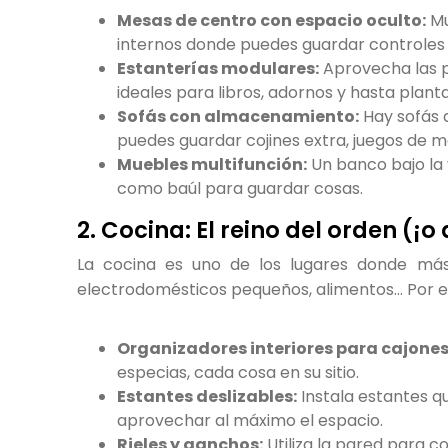
Mesas de centro con espacio oculto:
Mu
internos donde puedes guardar controles 
Estanterías modulares:
Aprovecha las p
ideales para libros, adornos y hasta planta
Sofás con almacenamiento:
Hay sofás 
puedes guardar cojines extra, juegos de 
Muebles multifunción:
Un banco bajo la
como baúl para guardar cosas.
2. Cocina: El reino del orden (¡o
La cocina es uno de los lugares donde más s
electrodomésticos pequeños, alimentos… Por es
Organizadores interiores para cajones
especias, cada cosa en su sitio.
Estantes deslizables:
Instala estantes qu
aprovechar al máximo el espacio.
Rieles y ganchos:
Utiliza la pared para co