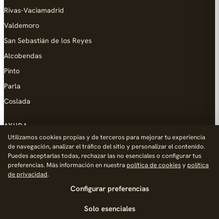
Rivas-Vaciamadrid
Valdemoro
San Sebastián de los Reyes
Alcobendas
Pinto
Parla
Coslada
AYUDA
Utilizamos cookies propias y de terceros para mejorar tu experiencia
Añadir empresa
de navegación, analizar el tráfico del sitio y personalizar el contenido.
Puedes aceptarlas todas, rechazar las no esenciales o configurar tus
Contacto
preferencias. Más información en nuestra
política de cookies
y
política
Política de Privacidad
de privacidad
.
Configurar preferencias
Aviso Legal
Política de Cookies
Solo esenciales
© 2026 Palike Networks, S.L.U.
Hecho con cariño en Leganés