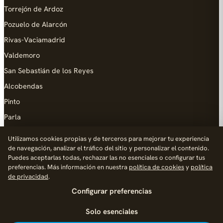
Torrejón de Ardoz
Pozuelo de Alarcón
Rivas-Vaciamadrid
Valdemoro
San Sebastián de los Reyes
Alcobendas
Pinto
Parla
Coslada
Utilizamos cookies propias y de terceros para mejorar tu experiencia
de navegación, analizar el tráfico del sitio y personalizar el contenido.
AYUDA
Puedes aceptarlas todas, rechazar las no esenciales o configurar tus
preferencias. Más información en nuestra
política de cookies
y
política
Añadir empresa
de privacidad
.
Configurar preferencias
Contacto
Política de Privacidad
Solo esenciales
Aviso Legal