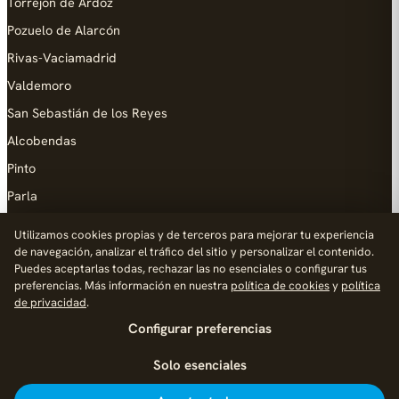
Torrejón de Ardoz
Pozuelo de Alarcón
Rivas-Vaciamadrid
Valdemoro
San Sebastián de los Reyes
Alcobendas
Pinto
Parla
Coslada
Utilizamos cookies propias y de terceros para mejorar tu experiencia
de navegación, analizar el tráfico del sitio y personalizar el contenido.
AYUDA
Puedes aceptarlas todas, rechazar las no esenciales o configurar tus
preferencias. Más información en nuestra
política de cookies
y
política
Añadir empresa
de privacidad
.
Configurar preferencias
Contacto
Política de Privacidad
Solo esenciales
Aviso Legal