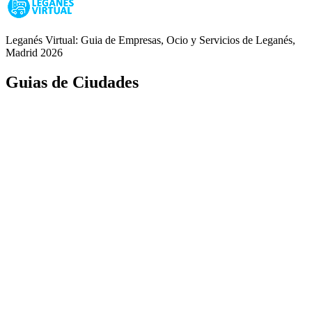
Leganés Virtual: Guia de Empresas, Ocio y Servicios de Leganés,
Madrid 2026
Guias de Ciudades
Fuenlabrada
Alcorcón
Getafe
Móstoles
Leganés
Colmenar Viejo
Coslada
Alcalá de Henares
Ayuda
Política de Privacidad
Aviso Legal
Política de Cookies
© Copyright 2026 Palike Networks, S.L.U.