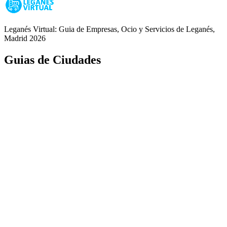
Leganés Virtual: Guia de Empresas, Ocio y Servicios de Leganés,
Madrid 2026
Guias de Ciudades
Fuenlabrada
Alcorcón
Getafe
Móstoles
Leganés
Colmenar Viejo
Coslada
Alcalá de Henares
Ayuda
Política de Privacidad
Aviso Legal
Política de Cookies
© Copyright 2026 Palike Networks, S.L.U.