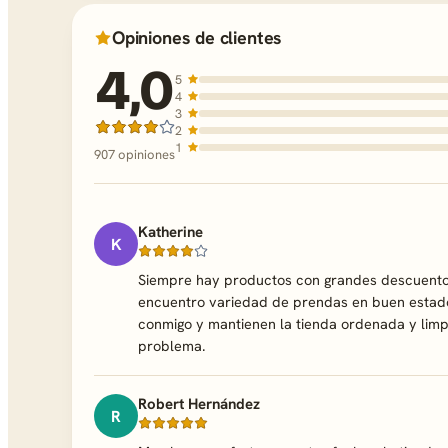
Opiniones de clientes
4,0
5
4
3
2
1
907 opiniones
Katherine
K
Siempre hay productos con grandes descuentos. 
encuentro variedad de prendas en buen estado
conmigo y mantienen la tienda ordenada y limpi
problema.
Robert Hernández
R