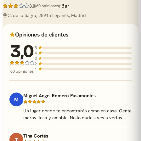
·
Bar
3,0
(60 opiniones)
C. de la Sagra, 28915 Leganés, Madrid
Opiniones de clientes
3,0
5
4
3
2
1
60 opiniones
Miguel Angel Romero Pasamontes
M
Un lugar donde te encontrarás como en casa. Gente
maravillosa y amable. No lo dudes, ves a verlos.
Tina Cortés
T