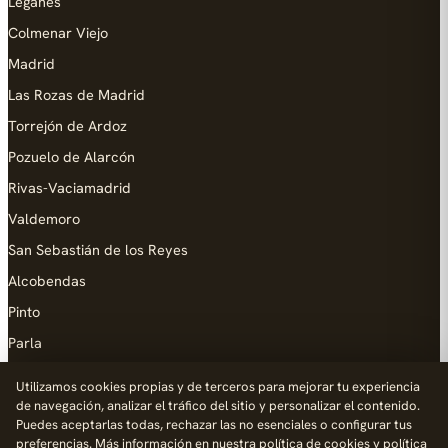
Leganés
Colmenar Viejo
Madrid
Las Rozas de Madrid
Torrejón de Ardoz
Pozuelo de Alarcón
Rivas-Vaciamadrid
Valdemoro
San Sebastián de los Reyes
Alcobendas
Pinto
Parla
Coslada
Utilizamos cookies propias y de terceros para mejorar tu experiencia
de navegación, analizar el tráfico del sitio y personalizar el contenido.
AYUDA
Puedes aceptarlas todas, rechazar las no esenciales o configurar tus
preferencias. Más información en nuestra
política de cookies
y
política