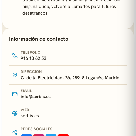
ninguna duda, volveré a llamarlos para futuros
desatrancos
Información de contacto
TELÉFONO
916 10 62 53
DIRECCIÓN
C. de la Electricidad, 26, 28918 Leganés, Madrid
EMAIL
info@serbis.es
WEB
serbis.es
REDES SOCIALES