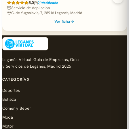
5,0
(9)
Verificado
Servicio de depilación
C. de Yugoslavia, 7, 28916 Leganés, Madrid
Ver ficha
Leganés Virtual: Guia de Empresas, Ocio
y Servicios de Leganés, Madrid 2026
CATEGORÍAS
Deportes
Belleza
Comer y Beber
Moda
Motor