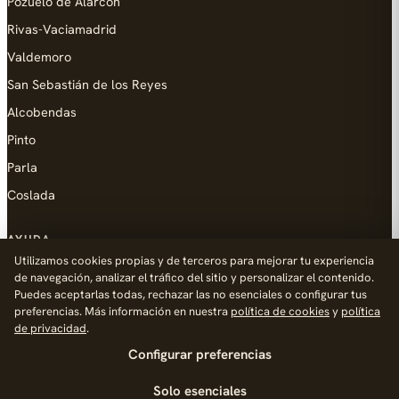
Pozuelo de Alarcón
Rivas-Vaciamadrid
Valdemoro
San Sebastián de los Reyes
Alcobendas
Pinto
Parla
Coslada
AYUDA
Utilizamos cookies propias y de terceros para mejorar tu experiencia
Añadir empresa
de navegación, analizar el tráfico del sitio y personalizar el contenido.
Puedes aceptarlas todas, rechazar las no esenciales o configurar tus
Contacto
preferencias. Más información en nuestra
política de cookies
y
política
Política de Privacidad
de privacidad
.
Configurar preferencias
Aviso Legal
Política de Cookies
Solo esenciales