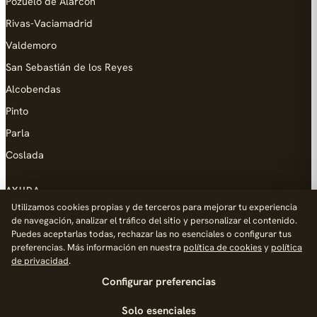
Pozuelo de Alarcón
Rivas-Vaciamadrid
Valdemoro
San Sebastián de los Reyes
Alcobendas
Pinto
Parla
Coslada
AYUDA
Utilizamos cookies propias y de terceros para mejorar tu experiencia
Añadir empresa
de navegación, analizar el tráfico del sitio y personalizar el contenido.
Puedes aceptarlas todas, rechazar las no esenciales o configurar tus
Contacto
preferencias. Más información en nuestra
política de cookies
y
política
Política de Privacidad
de privacidad
.
Configurar preferencias
Aviso Legal
Política de Cookies
Solo esenciales