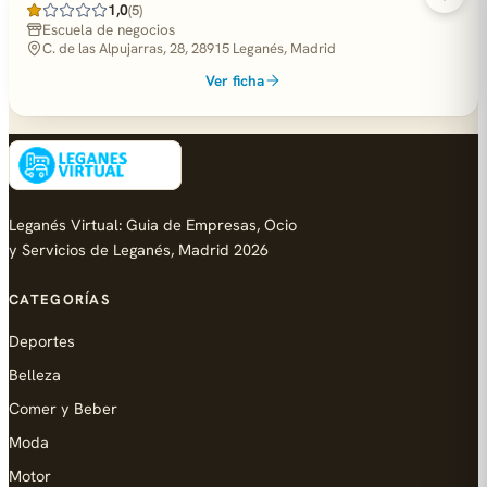
1,0
(5)
Escuela de negocios
C. de las Alpujarras, 28, 28915 Leganés, Madrid
Ver ficha
Leganés Virtual: Guia de Empresas, Ocio
y Servicios de Leganés, Madrid 2026
CATEGORÍAS
Deportes
Belleza
Comer y Beber
Moda
Motor