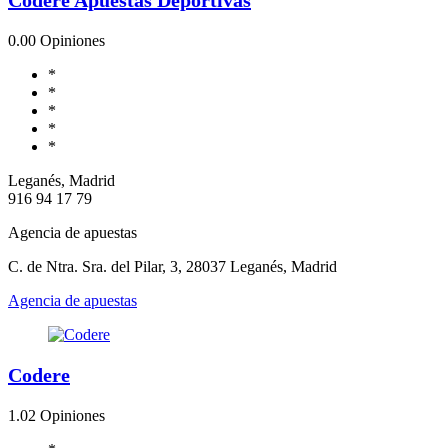
0.0
0 Opiniones
*
*
*
*
*
Leganés, Madrid
916 94 17 79
Agencia de apuestas
C. de Ntra. Sra. del Pilar, 3, 28037 Leganés, Madrid
Agencia de apuestas
Codere
1.0
2 Opiniones