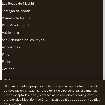
Las Rozas de Madrid
Torrejón de Ardoz
Pozuelo de Alarcón
Rivas-Vaciamadrid
Valdemoro
San Sebastián de los Reyes
Alcobendas
Pinto
Parla
Coslada
AYUDA
Utilizamos cookies propias y de terceros para mejorar tu experiencia
Añadir empresa
de navegación, analizar el tráfico del sitio y personalizar el contenido.
Puedes aceptarlas todas, rechazar las no esenciales o configurar tus
Contacto
preferencias. Más información en nuestra
política de cookies
y
política
Política de Privacidad
de privacidad
.