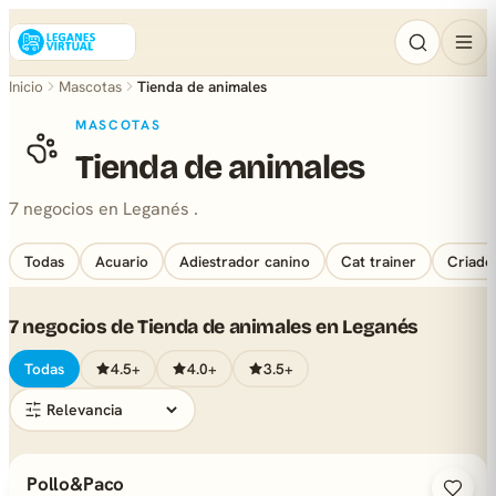
Inicio
Mascotas
Tienda de animales
MASCOTAS
Tienda de animales
7 negocios en Leganés .
Todas
Acuario
Adiestrador canino
Cat trainer
Criado
7 negocios de Tienda de animales en Leganés
Todas
4.5+
4.0+
3.5+
Pollo&Paco