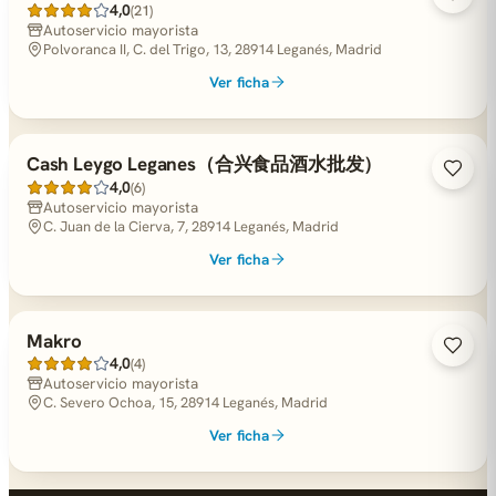
4,0
(21)
Autoservicio mayorista
Polvoranca II, C. del Trigo, 13, 28914 Leganés, Madrid
Ver ficha
Cash Leygo Leganes（合兴食品酒水批发）
4,0
(6)
Autoservicio mayorista
C. Juan de la Cierva, 7, 28914 Leganés, Madrid
Ver ficha
Makro
4,0
(4)
Autoservicio mayorista
C. Severo Ochoa, 15, 28914 Leganés, Madrid
Ver ficha