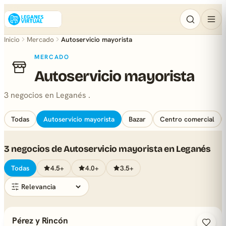
Inicio
Mercado
Autoservicio mayorista
MERCADO
Autoservicio mayorista
3 negocios en Leganés .
Todas
Autoservicio mayorista
Bazar
Centro comercial
3 negocios de Autoservicio mayorista en Leganés
Todas
4.5+
4.0+
3.5+
Pérez y Rincón