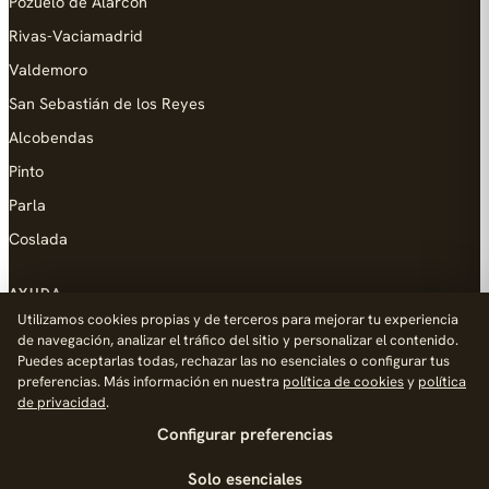
Pozuelo de Alarcón
Rivas-Vaciamadrid
Valdemoro
San Sebastián de los Reyes
Alcobendas
Pinto
Parla
Coslada
AYUDA
Utilizamos cookies propias y de terceros para mejorar tu experiencia
Añadir empresa
de navegación, analizar el tráfico del sitio y personalizar el contenido.
Puedes aceptarlas todas, rechazar las no esenciales o configurar tus
Contacto
preferencias. Más información en nuestra
política de cookies
y
política
Política de Privacidad
de privacidad
.
Configurar preferencias
Aviso Legal
Política de Cookies
Solo esenciales