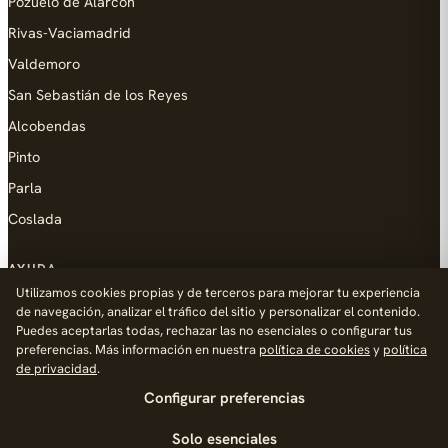
Pozuelo de Alarcón
Rivas-Vaciamadrid
Valdemoro
San Sebastián de los Reyes
Alcobendas
Pinto
Parla
Coslada
AYUDA
Utilizamos cookies propias y de terceros para mejorar tu experiencia
Añadir empresa
de navegación, analizar el tráfico del sitio y personalizar el contenido.
Puedes aceptarlas todas, rechazar las no esenciales o configurar tus
Contacto
preferencias. Más información en nuestra
política de cookies
y
política
Política de Privacidad
de privacidad
.
Configurar preferencias
Aviso Legal
Política de Cookies
Solo esenciales