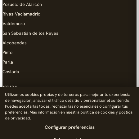
Pozuelo de Alarcón
Rivas-Vaciamadrid
Valdemoro
San Sebastián de los Reyes
Alcobendas
Pinto
Parla
Coslada
AYUDA
Utilizamos cookies propias y de terceros para mejorar tu experiencia
Añadir empresa
de navegación, analizar el tráfico del sitio y personalizar el contenido.
Puedes aceptarlas todas, rechazar las no esenciales o configurar tus
Contacto
preferencias. Más información en nuestra
política de cookies
y
política
Política de Privacidad
de privacidad
.
Configurar preferencias
Aviso Legal
Política de Cookies