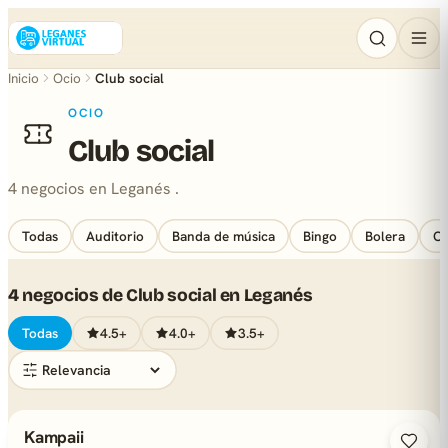
Inicio
Ocio
Club social
OCIO
Club social
4 negocios en Leganés .
Todas
Auditorio
Banda de música
Bingo
Bolera
Ca
4 negocios de Club social en Leganés
Todas
4.5+
4.0+
3.5+
Kampaii