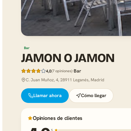
Bar
JAMON O JAMON
·
Bar
4,0
(7 opiniones)
C. Juan Muñoz, 4, 28911 Leganés, Madrid
Llamar ahora
Cómo llegar
Opiniones de clientes
5