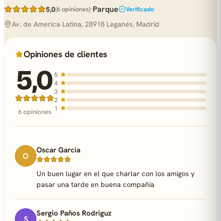
·
Parque
5,0
(6 opiniones)
Verificado
Av. de America Latina, 28918 Leganés, Madrid
Opiniones de clientes
5,0
5
4
3
2
1
6 opiniones
Oscar Garcia
O
Un buen lugar en el que charlar con los amigos y
pasar una tarde en buena compañía
Sergio Paños Rodriguz
S