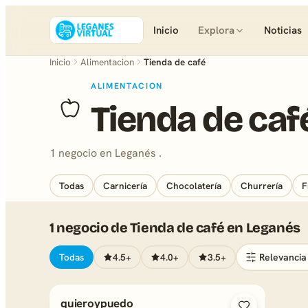
Inicio
Explora
Noticias
Inicio
Alimentacion
Tienda de café
ALIMENTACION
Tienda de caf
1 negocio en Leganés .
Todas
Carnicería
Chocolatería
Churrería
F
1 negocio de Tienda de café en Leganés
Todas
4.5+
4.0+
3.5+
quieroypuedo