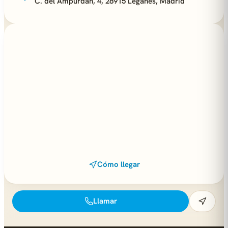
C. del Ampurdán, 4, 28915 Leganés, Madrid
Cómo llegar
Llamar