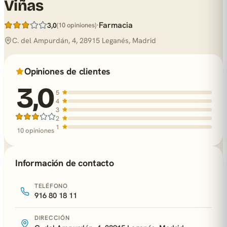
Viñas
·
Farmacia
3,0
(10 opiniones)
C. del Ampurdán, 4, 28915 Leganés, Madrid
Opiniones de clientes
3,0
5
4
3
2
1
10 opiniones
Información de contacto
TELÉFONO
916 80 18 11
DIRECCIÓN