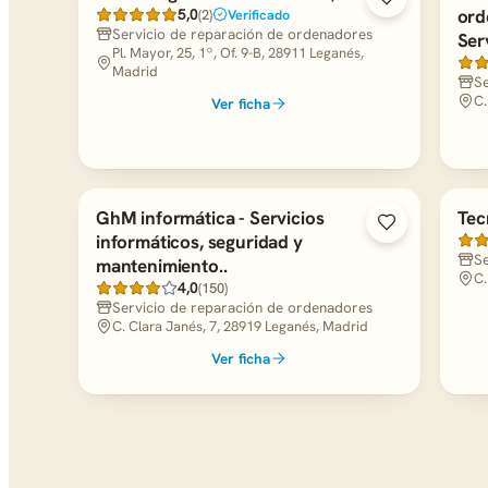
5,0
ord
(2)
Verificado
Servicio de reparación de ordenadores
Ser
Pl. Mayor, 25, 1º, Of. 9-B, 28911 Leganés,
Madrid
Se
C.
Ver ficha
GhM informática - Servicios
Tec
informáticos, seguridad y
Se
mantenimiento..
C.
4,0
(150)
Servicio de reparación de ordenadores
C. Clara Janés, 7, 28919 Leganés, Madrid
Ver ficha