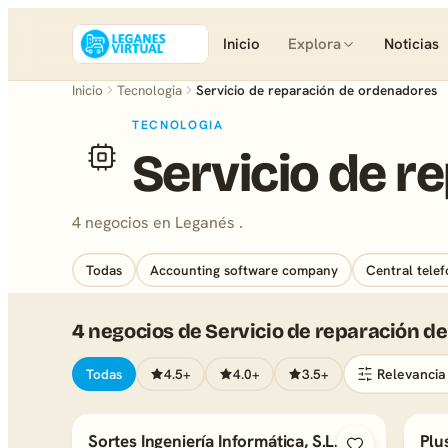
Inicio
Explora
Noticias
Inicio
Tecnologia
Servicio de reparación de ordenadores
TECNOLOGIA
Servicio de r
4 negocios en Leganés .
Todas
Accounting software company
Central telef
4 negocios de Servicio de reparación d
Todas
4.5+
4.0+
3.5+
Sortes Ingeniería Informática, S.L.
Plu