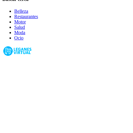
Belleza
Restaurantes
Motor
Salud
Moda
Ocio
Leganés Virtual: Guia de Empresas, Ocio y Servicios de Leganés,
Madrid 2026
Guias de Ciudades
Fuenlabrada
Alcorcón
Getafe
Móstoles
Leganés
Colmenar Viejo
Coslada