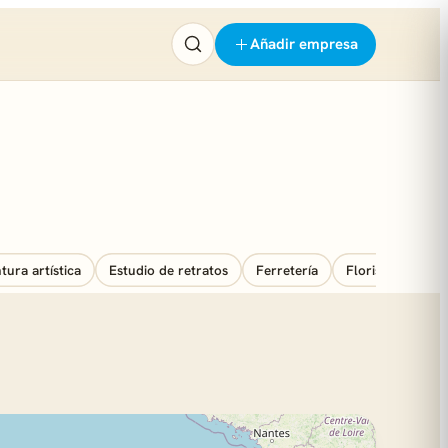
Añadir empresa
tura artística
Estudio de retratos
Ferretería
Floristería
F