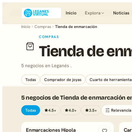
Inicio
Explora
Noticias
Inicio
Compras
Tienda de enmarcación
COMPRAS
Tienda de en
5 negocios en Leganés .
Todas
Comprador de joyas
Cuarto de herramienta
5 negocios de Tienda de enmarcación e
Todas
4.5+
4.0+
3.5+
Enmarcaciones Hípola
Car