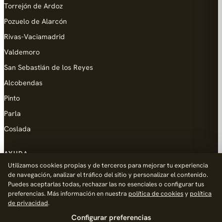
Torrejón de Ardoz
Pozuelo de Alarcón
Rivas-Vaciamadrid
Valdemoro
San Sebastián de los Reyes
Alcobendas
Pinto
Parla
Coslada
AYUDA
Utilizamos cookies propias y de terceros para mejorar tu experiencia
Añadir empresa
de navegación, analizar el tráfico del sitio y personalizar el contenido.
Puedes aceptarlas todas, rechazar las no esenciales o configurar tus
Contacto
preferencias. Más información en nuestra
política de cookies
y
política
Política de Privacidad
de privacidad
.
Configurar preferencias
Aviso Legal