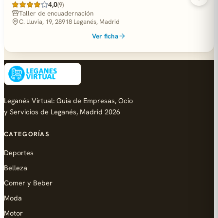
4,0
(9)
Taller de encuadernación
C. Lluvia, 19, 28918 Leganés, Madrid
Ver ficha
Leganés Virtual: Guia de Empresas, Ocio
y Servicios de Leganés, Madrid 2026
CATEGORÍAS
Deportes
Belleza
Comer y Beber
Moda
Motor