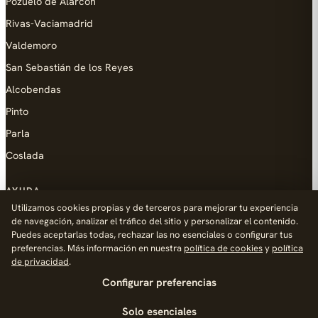
Pozuelo de Alarcón
Rivas-Vaciamadrid
Valdemoro
San Sebastián de los Reyes
Alcobendas
Pinto
Parla
Coslada
AYUDA
Utilizamos cookies propias y de terceros para mejorar tu experiencia
Añadir empresa
de navegación, analizar el tráfico del sitio y personalizar el contenido.
Puedes aceptarlas todas, rechazar las no esenciales o configurar tus
Contacto
preferencias. Más información en nuestra
política de cookies
y
política
Política de Privacidad
de privacidad
.
Configurar preferencias
Aviso Legal
Política de Cookies
Solo esenciales