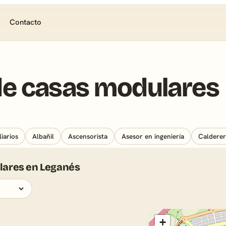
Contacto
de casas modulares
iarios
Albañil
Ascensorista
Asesor en ingeniería
Caldererí
ulares en Leganés
+