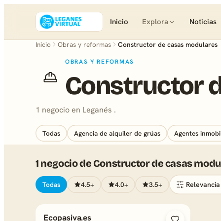
Inicio
Explora
Noticias
Inicio
Obras y reformas
Constructor de casas modulares
OBRAS Y REFORMAS
Constructor 
1 negocio en Leganés .
Todas
Agencia de alquiler de grúas
Agentes inmobil
1 negocio de Constructor de casas mod
Todas
4.5+
4.0+
3.5+
Ecopasiva.es