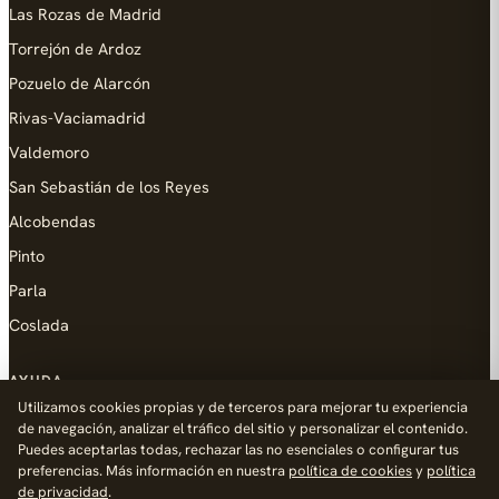
Las Rozas de Madrid
Torrejón de Ardoz
Pozuelo de Alarcón
Rivas-Vaciamadrid
Valdemoro
San Sebastián de los Reyes
Alcobendas
Pinto
Parla
Coslada
AYUDA
Utilizamos cookies propias y de terceros para mejorar tu experiencia
Añadir empresa
de navegación, analizar el tráfico del sitio y personalizar el contenido.
Puedes aceptarlas todas, rechazar las no esenciales o configurar tus
Contacto
preferencias. Más información en nuestra
política de cookies
y
política
Política de Privacidad
de privacidad
.