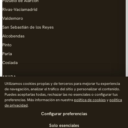
Pozuelo de Alarcón
Rivas-Vaciamadrid
Valdemoro
San Sebastián de los Reyes
Alcobendas
Pinto
Parla
Coslada
AYUDA
Utilizamos cookies propias y de terceros para mejorar tu experiencia
Añadir empresa
de navegación, analizar el tráfico del sitio y personalizar el contenido.
Puedes aceptarlas todas, rechazar las no esenciales o configurar tus
Contacto
preferencias. Más información en nuestra
política de cookies
y
política
Política de Privacidad
de privacidad
.
Configurar preferencias
Aviso Legal
Política de Cookies
Solo esenciales