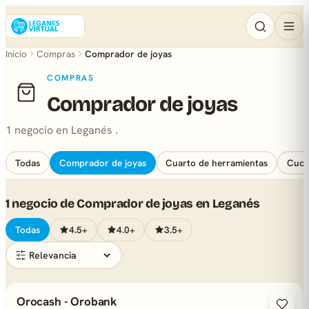
Inicio
Compras
Comprador de joyas
COMPRAS
Comprador de joyas
1 negocio en Leganés .
Todas
Comprador de joyas
Cuarto de herramientas
Cuchi
1 negocio de Comprador de joyas en Leganés
Todas
4.5+
4.0+
3.5+
Orocash - Orobank