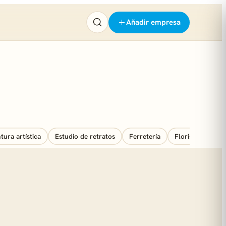
Añadir empresa
tura artística
Estudio de retratos
Ferretería
Floristería
F