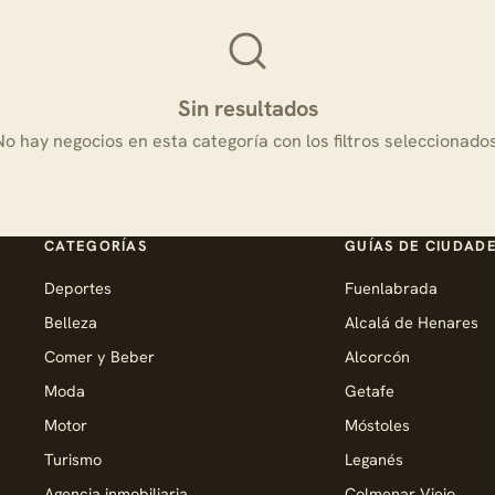
Sin resultados
No hay negocios en esta categoría con los filtros seleccionados
CATEGORÍAS
GUÍAS DE CIUDAD
Deportes
Fuenlabrada
Belleza
Alcalá de Henares
Comer y Beber
Alcorcón
Moda
Getafe
Motor
Móstoles
Turismo
Leganés
Agencia inmobiliaria
Colmenar Viejo