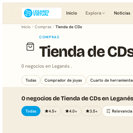
Inicio
Explora
Noticias
Inicio
Compras
Tienda de CDs
COMPRAS
Tienda de CD
0 negocios en Leganés .
Todas
Comprador de joyas
Cuarto de herramienta
0 negocios de Tienda de CDs en Legané
Todas
4.5+
4.0+
3.5+