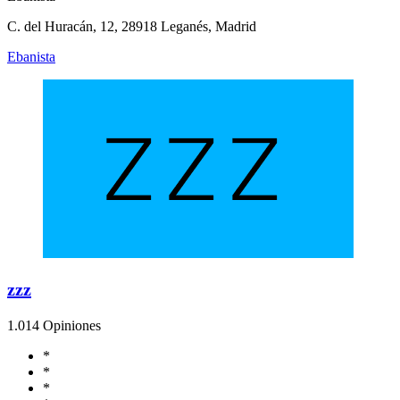
C. del Huracán, 12, 28918 Leganés, Madrid
Ebanista
zzz
1.0
14 Opiniones
*
*
*