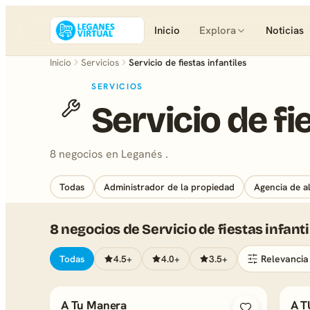
Inicio
Explora
Noticias
Inicio
Servicios
Servicio de fiestas infantiles
SERVICIOS
Servicio de fi
8 negocios en Leganés .
Todas
Administrador de la propiedad
Agencia de a
8 negocios de Servicio de fiestas infant
Todas
4.5+
4.0+
3.5+
A Tu Manera
A T