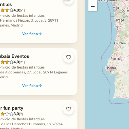
ntiles
−
4,0
(61)
rvicio de fiestas infantiles
. Hermanos Pinzón, 3, Local 3, 28911
ganés, Madrid
Ver ficha
bala Eventos
4,0
(21)
rvicio de fiestas infantiles
 de Alcobendas, 27, Local, 28914 Leganés,
drid
Ver ficha
r fun party
3,0
(9)
rvicio de fiestas infantiles
. de los Derechos Humanos, 18, 28914
ganés, Madrid