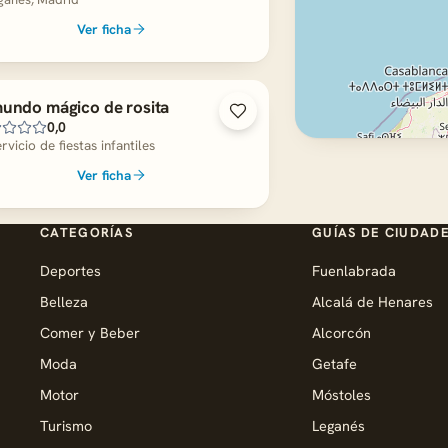
Ver ficha
mundo mágico de rosita
0,0
rvicio de fiestas infantiles
Ver ficha
CATEGORÍAS
GUÍAS DE CIUDAD
Deportes
Fuenlabrada
Belleza
Alcalá de Henares
Comer y Beber
Alcorcón
Moda
Getafe
Motor
Móstoles
Turismo
Leganés