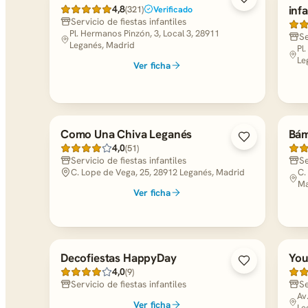
4,8
infa
(321)
Verificado
Servicio de fiestas infantiles
Pl. Hermanos Pinzón, 3, Local 3, 28911
Se
Leganés, Madrid
Pl
Le
Ver ficha
Como Una Chiva Leganés
Bám
4,0
(51)
Servicio de fiestas infantiles
Se
C. Lope de Vega, 25, 28912 Leganés, Madrid
C.
Ma
Ver ficha
Decofiestas HappyDay
You
4,0
(9)
Servicio de fiestas infantiles
Se
Av
Ver ficha
Le