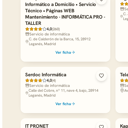
Informático a Domicilio • Servicio
Se
Técnico • Páginas WEB
C.
Mantenimiento - INFORMÁTICA PRO -
Le
TALLER
4,0
(260)
Servicio de informática
C. de Calderón de la Barca, 15, 28912
Leganés, Madrid
Ver ficha
Serdoc Informática
Tel
4,0
(4)
Servicio de informática
Se
Calle del Cobre, nº 11, nave 4, bajo, 28914
Av
Leganés, Madrid
Ver ficha
IT PRONET
Kap