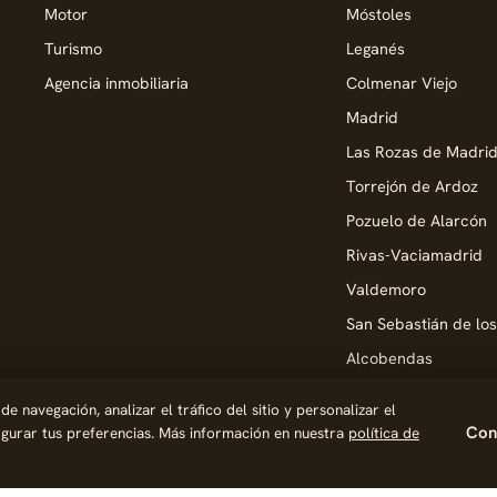
Motor
Móstoles
Turismo
Leganés
Agencia inmobiliaria
Colmenar Viejo
Madrid
Las Rozas de Madri
Torrejón de Ardoz
Pozuelo de Alarcón
Rivas-Vaciamadrid
Valdemoro
San Sebastián de lo
Alcobendas
Pinto
 navegación, analizar el tráfico del sitio y personalizar el
Parla
Conf
figurar tus preferencias. Más información en nuestra
política de
Coslada