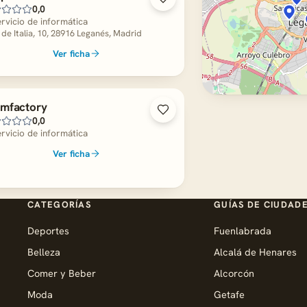
0,0
rvicio de informática
 de Italia, 10, 28916 Leganés, Madrid
Ver ficha
mfactory
0,0
rvicio de informática
Ver ficha
CATEGORÍAS
GUÍAS DE CIUDAD
Deportes
Fuenlabrada
Belleza
Alcalá de Henares
Comer y Beber
Alcorcón
Moda
Getafe