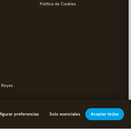
Política de Cookies
d
s Reyes
igurar preferencias
Solo esenciales
Aceptar todas
Hecho con cariño en Leganés